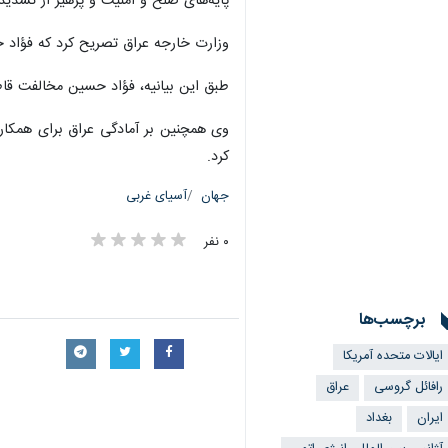
پایه‌های صلح و امنیت و پرهیز از تشدید
وزارت خارجه عراق تصریح کرد که فؤاد ح
طبق این بیانیه، فؤاد حسین مخالفت قاطع
وی همچنین بر آمادگی عراق برای همکا
کرد.
جهان
آسیای غربی
۰ نفر
برچسب‌ها
ایالات متحده آمریکا
رافائل گروسی
عراق
×
ایران
بغداد