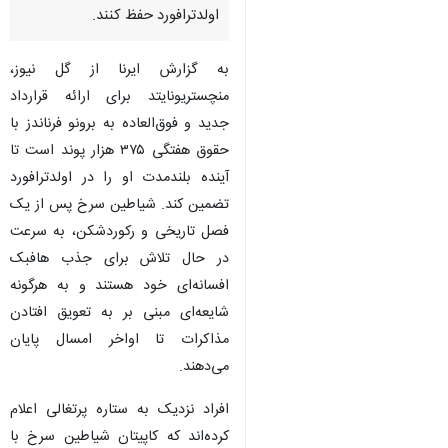
تهران- ایرنا- منچستریونایتد در
قرارداد جدید به برونو فرناندز
دستمزدی خیره‌کننده پیشنهاد داده
تا کاپیتان رکورددار خود را در
اولدترافورد حفظ کنند.
به گزارش ایرنا از گل نیوز،
منچستریونایتد برای ارائه قرارداد
جدید و فوق‌العاده‌ به برونو فرناندز با
حقوق هفتگی ۳۷۵ هزار پوند است تا
آینده بلندمدت او را در اولدترافورد
تضمین کند. شیاطین سرخ پس از یک
فصل تاریخی و رکوردشکن، به سرعت
در حال تلاش برای جذب هافبک
♿︎
افسانه‌ای خود هستند و به هرگونه
شایعه‌ای مبنی بر به تعویق افتادن