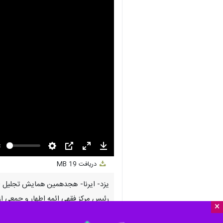
nmute
Settings
PIP
Enter
Download
دریافت
19 MB
fullscreen
یزد- ایرنا- هجدهمین همایش تجلیل از 
رئیس مرکز فقهی ائمه اطهار و جمعی از 
×