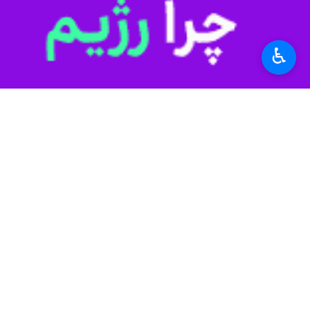
استان‌ها
یزد
۱ نفر
♿︎
برچسب‌ها
حوزه علميه
یزد
تکریم و تجلیل
نظر شما