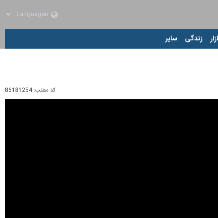
زار
زندگی
سایر
کد مطلب:
86181254