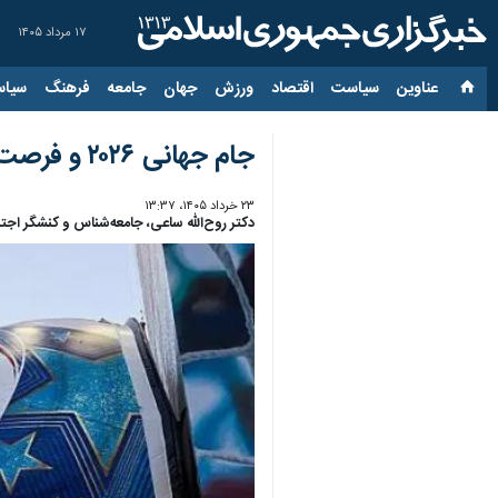
۱۷ مرداد ۱۴۰۵
عناوین‌
سیاست
اقتصاد
ورزش
جهان
جامعه
فرهنگ
سیاس
جام جهانی ۲۰۲۶ و فرصت بازسازی سرمایه اجتماعی ایران در جهان بحران‌زده
۲۳ خرداد ۱۴۰۵، ۱۳:۳۷
دکتر روح‌الله ساعی، جامعه‌شناس و کنشگر اجت