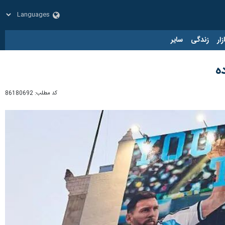
زار
زندگی
سایر
کد مطلب:
86180692