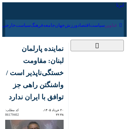
۱۷ مرداد ۱۴۰۵
عناوین‌
سیاست
اقتصاد
ورزش
جهان
جامعه
فرهنگ
نماینده پارلمان لبنان:
مقاومت خستگی‌ناپذیر
است / واشنگتن راهی
جز توافق با ایران ندارد
۲۰ خرداد ۱۴۰۵، ۲۲:۴۸
کد مطلب:
86179402