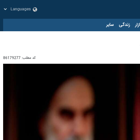
زار
زندگی
سایر
کد مطلب:
86179277