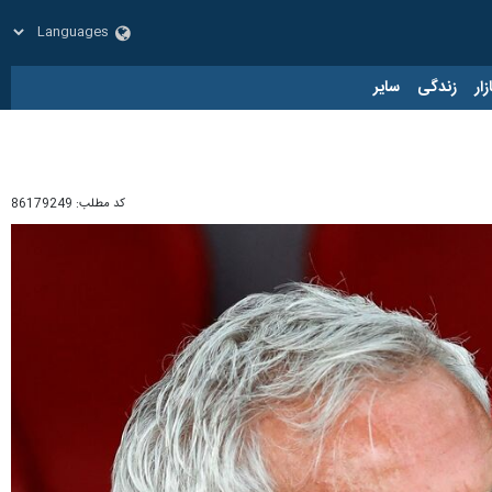
زار
زندگی
سایر
کد مطلب:
86179249