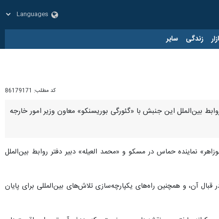
زار
زندگی
سایر
کد مطلب:
86179171