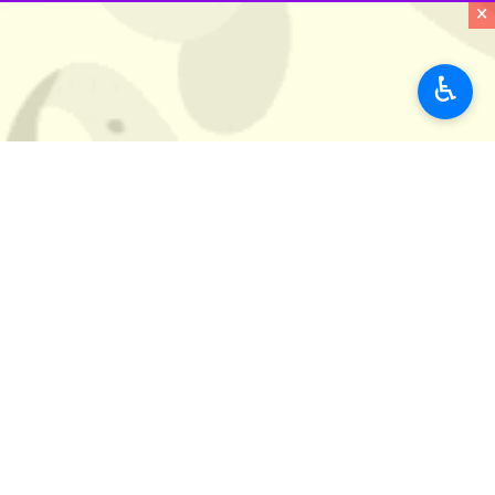
به گزارش روز چهارشنبه خبرنگار ایرنا، روابط عمومی ا
×
هنگام برخاستن به دلیل نقص فنی سقوط 
♿︎
در این بیانیه به تعداد سرنشینان اشاره
ارتش پاکستان افزود: تمام پرسنل حاضر د
تیم‌های نجات و بازیابی بلافاصله به 
جهان
دفتر اسلام‌آباد
۰ نفر
برچسب‌ها
حادثه سقوط بالگرد
اسلام آباد
ارتش پاکستان