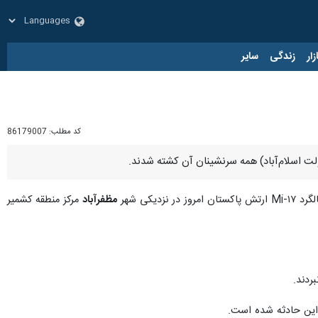
زار
زندگی
سایر
کد مطلب:
86179007