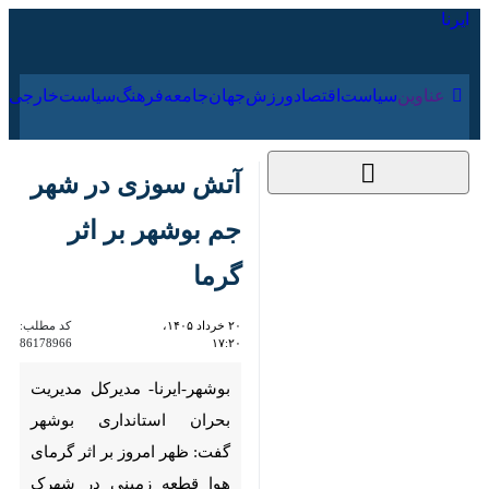
۱۶ مرداد ۱۴۰۵
عناوین‌
سیاست
اقتصاد
ورزش
جهان
جامعه
فرهنگ
سیا
آتش سوزی در شهر
جم بوشهر بر اثر گرما
۲۰ خرداد ۱۴۰۵،
کد مطلب:
86178966
۱۷:۲۰
بوشهر-ایرنا- مدیرکل مدیریت
بحران استانداری بوشهر گفت:
ظهر امروز بر اثر گرمای هوا
قطعه زمینی در شهرک پردیس
شهر جم دچار آتش سوزی شد.