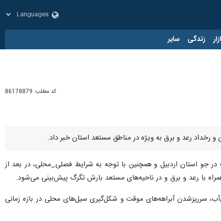
زار
زندگی
سایر
کد مطلب:
86178879