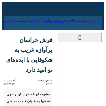
۱۹ مرداد ۱۴۰۵
عناوین‌
سیاست
اقتصاد
ورزش
جهان
جامعه
فرهنگ
فرش خراسان پرآوازه
غریب به شکوفایی با
ایده‌های نو امید دارد
۲۰ خرداد ۱۴۰۵، ۱۲:۳۵
کد مطلب:
86178591
مشهد- ایرنا - خراسان رضوی نه
تنها به عنوان قطب صنعتی بلکه به
مثابه کارگاهی وسیع از بافندگان
فرش قد علم کرده است؛ جایی که