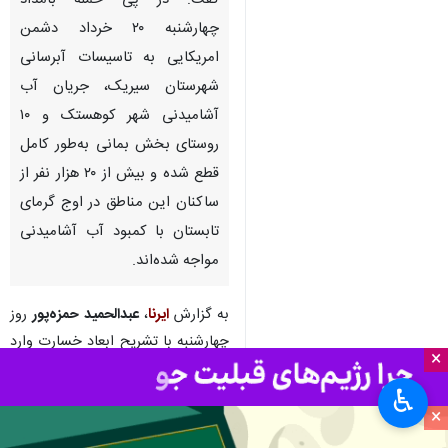
گفت: در پی حمله بامداد
چهارشنبه ۲۰ خرداد دشمن
امریکایی به تاسیسات آبرسانی
شهرستان سیریک، جریان آب
آشامیدنی شهر کوهستک و ۱۰
روستای بخش بمانی به‌طور کامل
قطع شده و بیش از ۲۰ هزار نفر از
ساکنان این مناطق در اوج گرمای
تابستان با کمبود آب آشامیدنی
مواجه شده‌اند.
به گزارش
ایرنا
،
عبدالحمید حمزه‌پور
روز
چهارشنبه با تشریح ابعاد خسارت وارد
×
شده به زیرساخت‌های آبرسانی
♿︎
شهرستان سیریک در شرق هرمزگان،
×
اظهار کرد: بر اثر حمله وقیحانه