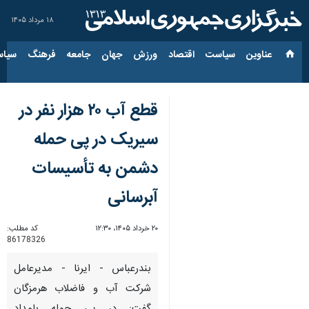
۱۸ مرداد ۱۴۰۵
عناوین‌
سیاست
اقتصاد
ورزش
جهان
جامعه
فرهنگ
سیاس
قطع آب ۲۰ هزار نفر در
سیریک در پی حمله
دشمن به تأسیسات
آبرسانی
۲۰ خرداد ۱۴۰۵، ۱۲:۳۰
کد مطلب:
86178326
بندرعباس - ایرنا - مدیرعامل
شرکت آب و فاضلاب هرمزگان