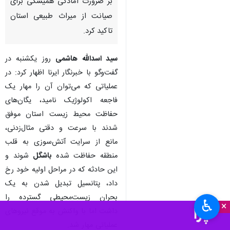
بر ضرورت آمادگی همیشگی برای
صیانت از میراث طبیعی استان
تاکید کرد.
سید اسدالله هاشمی
روز یکشنبه در
گفت‌وگو با خبرنگار ایرنا اظهار کرد: در
عملیاتی که می‌توان آن را مهار یک
فاجعه اکولوژیک نامید، یگان‌های
حفاظت محیط زیست استان موفق
شدند با سرعت و دقتی مثال‌زدنی،
مانع از سرایت آتش‌سوزی به قلب
منطقه حفاظت‌ شده
باشگل
شوند و
این حادثه که در مراحل اولیه خود رخ
داد، پتانسیل تبدیل شدن به یک
بحران زیست‌محیطی گسترده را
♿︎
×
داشت اما با واکنش به موقع نیروهای
عملیاتی مهار شد.