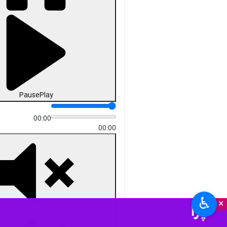
دریافت
62 MB
fullscreen
سمنان - ایرنا - نودوهفتمین «شب‌
اقتدار» گرمسار در حالی برگزار شد
که پس از گذشت بیش از سه ماه
از آغاز این حرکت مردمی،
خیابان‌های شهر همچنان میزبان
مردمی بود که حضور را به عادتی از
جنس مسوولیت اجتماعی و
همدلی جمعی تبدیل کرده‌اند.
به گزارش ایرنا، نودوهفتمین شب از
«شب‌های اقتدار» شامگاه جمعه در
حالی برگزار شد که دیگر از تازگی
روزهای نخست خبری نیست، اما
♿︎
×
حضور مردم همچنان پررنگ و معنادار
به نظر می‌رسد.