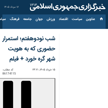
۱۶ مرداد ۱۴۰۵
عناوین‌
سیاست
اقتصاد
ورزش
جهان
جامعه
فرهنگ
سیاس
شب نودوهفتم؛ استمرار
حضوری که به هویت
شهر گره خورد + فیلم
۱۵ خرداد ۱۴۰۵، ۲۳:۲۱
کد مطلب:
86174115
00:00
0:00
Unmute
Settings
PIP
Enter
Download