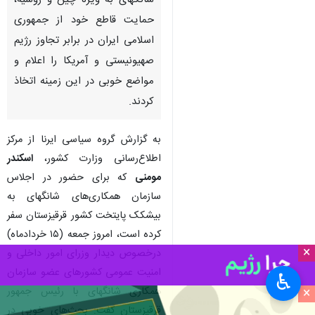
شانگهای به ویژه چین و روسیه،
حمایت قاطع خود از جمهوری
اسلامی ایران در برابر تجاوز رژیم
صهیونیستی و آمریکا را اعلام و
مواضع خوبی در این زمینه اتخاذ
کردند.
به گزارش گروه سیاسی ایرنا از مرکز
اطلاع‌رسانی وزارت کشور،
اسکندر
مومنی
که برای حضور در اجلاس
سازمان همکاری‌های شانگهای به
بیشکک پایتخت کشور قرقیزستان سفر
کرده است، امروز جمعه (۱۵ خردادماه)
×
درخصوص دیدار وزرای امور داخلی و
امنیت عمومی کشورهای عضو سازمان
♿︎
×
همکاری شانگهای با رئیس جمهور
قرقیزستان گفت: بحث‌های خوبی در