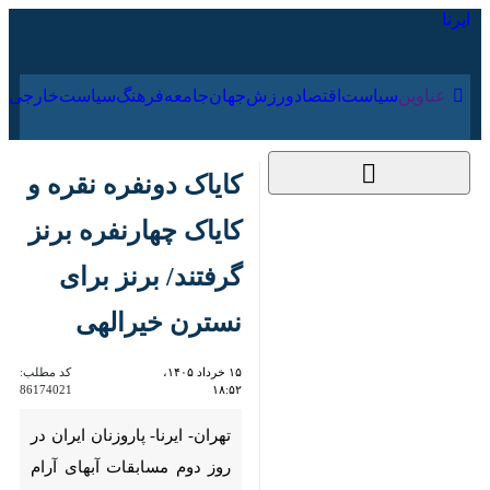
۱۹ مرداد ۱۴۰۵
عناوین‌
سیاست
اقتصاد
ورزش
جهان
جامعه
فرهنگ
کایاک دونفره نقره و
کایاک چهارنفره برنز
گرفتند/ برنز برای نسترن
خیرالهی
۱۵ خرداد ۱۴۰۵، ۱۸:۵۲
کد مطلب:
86174021
تهران- ایرنا- پاروزنان ایران در روز
دوم مسابقات آبهای آرام قهرمانی