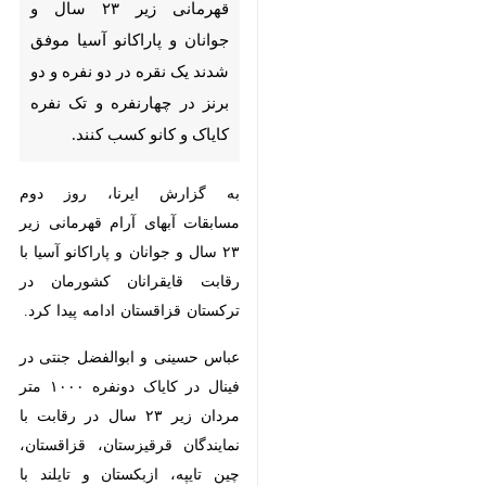
زیر ۲۳ سال و جوانان و پاراکانو
آسیا موفق شدند یک نقره در دو
نفره و دو برنز در چهارنفره و تک
نفره کایاک و کانو کسب کنند.
به گزارش ایرنا، روز دوم مسابقات
آبهای آرام قهرمانی زیر ۲۳ سال و
جوانان و پاراکانو آسیا با رقابت
قایقرانان کشورمان در ترکستان
قزاقستان ادامه پیدا کرد.
عباس حسینی و ابوالفضل جنتی در
فینال در کایاک دونفره ۱۰۰۰ متر مردان
زیر ۲۳ سال در رقابت با نمایندگان
×
قرقیزستان، قزاقستان، چین تایپه،
♿︎
ازبکستان و تایلند با کسب رکورد
×
۳:۴۵.۶۷۹ دقیقه دوم و صاحب مدال