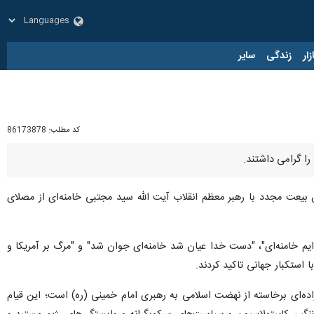
زار
زندگی
سایر
کد مطلب:
86173878
 بیعت مجدد با رهبر معظم انقلاب آیت الله سید مجتبی خامنه‌ای از مصلای
وایم خامنه‌ای"، "دست خدا عیان شد خامنه‌ای جوان شد" و "مرگ بر آمریکا و
 استکبار جهانی تاکید کردند.
ه ۱۵خرداد، یادآور قیام تاریخی و سرنوشت‌ساز ملت انقلابی و مبارز ایران در سال ۱۳۴۲ و تجلی اراده‌ای برخاسته از نهضت اسلامی به رهبری امام خمینی (ره) است؛ این قیام