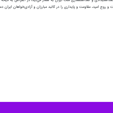
داستبدادی و ضداستعماری ملت ایران به شمار می‌آید، در اعتراض به لایحه ن
و روح امید، مقاومت و پایداری را در کالبد مبارزان و آزادی‌خواهان ایران دم