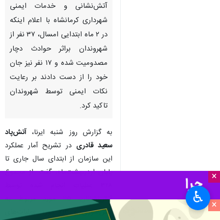
آتش‌نشانی و خدمات ایمنی
شهرداری کرمانشاه با اعلام اینکه
در ۲ ماه ابتدایی امسال، ۳۷ نفر از
شهروندان براثر حوادث دچار
مصدومیت شده و ۱۷ نفر نیز جان
خود را از دست دادند بر رعایت
نکات ایمنی توسط شهروندان
تاکید کرد.
به گزارش روز شنبه ایرنا،
آتش‌پاد
سعید قادری
در تشریح آمار عملکرد
این سازمان از ابتدای سال جاری تا
پایان اردیبهشت‌ماه، گفت: از مجموع
×
۳۲۸ عملیات انجام شده توسط
♿︎
آتش‌نشانان، ۱۱۵ مورد مربوط به
×
آتش‌سوزی و ۲۱۳ مورد عملیات‌های