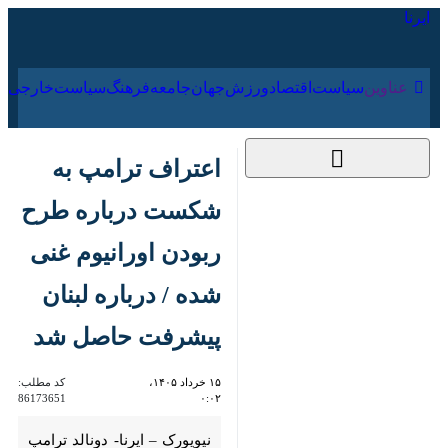
۱۵ مرداد ۱۴۰۵
عناوین‌
سیاست
اقتصاد
ورزش
جهان
جامعه
فرهنگ
سیا
اعتراف ترامپ به
شکست درباره طرح
ربودن اورانیوم غنی
شده / درباره لبنان
پیشرفت حاصل شد
۱۵ خرداد ۱۴۰۵، ۰:۰۲
کد مطلب:
86173651
نیویورک – ایرنا- دونالد ترامپ