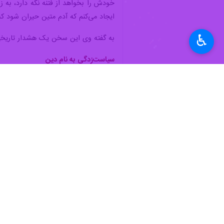
♿︎
تهران - ایرنا - استاد الهیات دانشگاه
می‌لرزم و می‌گویم خدایا امروز آن زم
به گزارش روز جمعه خبرنگار ایرنا تهران،
جمعه از عیدهای مسلمانان معرفی شده اس
وی در ادامه با اشاره به کتاب "اصول ک
ولایت. چهار مورد نخست از جنس عمل هست
جایگاهی بالاتر دارد زیرا راهنمای دیگر ب
معارف ادامه داد: در نقل دیگری نیز آم
پیش از انقلاب؛ رسالت اصلی معرفی دین 