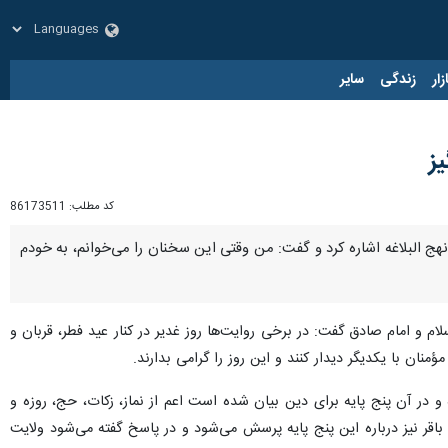
زار
زندگی
سایر
ز
کد مطلب:
86173511