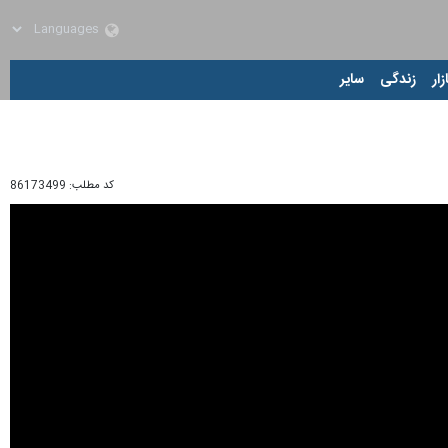
زار
زندگی
سایر
کد مطلب:
86173499