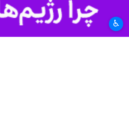
nmute
Settings
PIP
Enter
Download
دریافت
46 MB
fullscreen
♿︎
ایلام - ایرنا - بزرگ‌ترین غذای نذری در استان ایلام به 
به گزارش ایرنا، امروز (پنجشنبه) در محوطه اداره کل فنی و حرفه‌ای 
این غذا در میان مردم شرکت‌کننده در جشن شش س
استان‌ها
ایلام
۰ نفر
برچسب‌ها
ایلام
تجمع مردمی
عید سعید غدیرخم