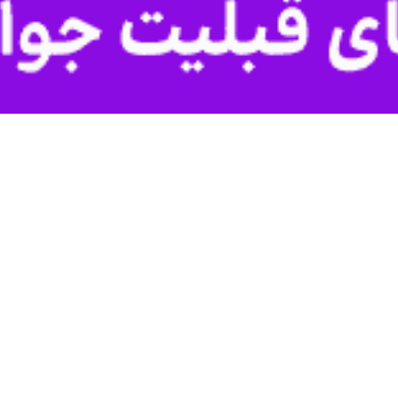
00:00
U
مناسبت عید سعید غدیرخم با مشارکت ۲۱۰ نفر از خادمان حرم مطهر رضوی (ع) پخت شد.
استان ایلام ۱۱۰ دیگ بزرگ غذا به مناسبت عید سعید غدیر خم پخت شد.
اعته غدیریه و اجتماع شبانه مردم ایلام در میدان آیینی ۲۲ بهمن پخش می‌شود.