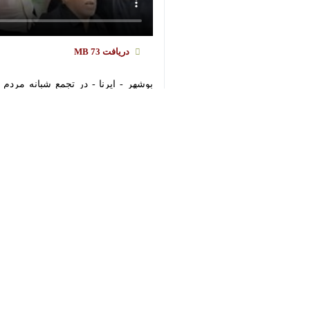
دریافت
73 MB
بوشهر - ایرنا - در تجمع شبانه مردم ب
اسرائیل» و «مرگ بر آمریکا»، خشم و انزجا
استان‌ها
بوشهر
۰ نفر
برچسب‌ها
بوشهر
جبهه مقاومت
پروندهٔ خبری
روایت نقطه به نقطه ایران