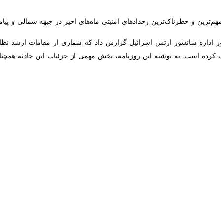
ض آتش‌بس توسط اشغالگران اسرائیلی، منابع صهیونیستی از یک رخداد امنیتی 
ش‌های امنیتی پیش روی اسرائیل را برجسته کرد.
سانه صهیونیستی «والانیوز»، همزمان با حضور
بنیامین نتانیاهو
نخست‌وزیر رژیم 
پادی حزب‌الله لبنان قرار گرفت.
ی۲۴ نیوز نیز گزارش داد که هنگام بازدید نتانیاهو از یک مدرسه در شهرک «شلومی» در ن
ن اصابت کرده است.