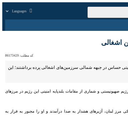
زار
زندگی
سایر
شغالی
کد مطلب:
86173429