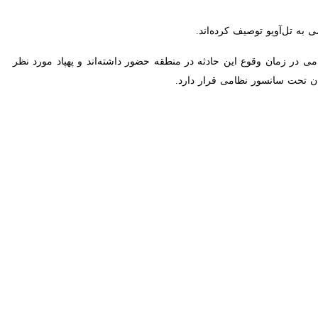
حساس در جبهه شمالی سرزمین‌های اشغالی پرده برداشتند؛ این حادثه بار
صهیونیستی و شماری از مقامات بلندپایه امنیتی این رژیم در مرزهای شمالی
زدیکی مرز لبنان، آژیرهای هشدار به صدا درآمدند و او را مجبور به فرار به پناهگاه
«رافی میلو»
فرمانده جبهه شمالی ارتش اسرائیل در