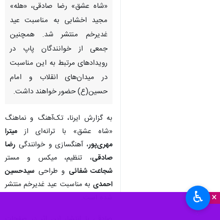
«شاه عشق» رضا صادقی، «هله»
مجید اخشابی به مناسبت عید
غدیرخم منتشر شد. همچنین
جمعی از خوانندگان پاپ در
رویدادهای مرتبط به این مناسبت
در میدان‌های انقلاب و امام
حسین(ع) حضور خواهند داشت.
به گزارش ایرنا، تک‌آهنگ و نماهنگ
«شاه عشق» با ترانه‌ای از
میترا
مهری‌پور
، آهنگسازی و خوانندگی
رضا
صادقی
، تنظیم، میکس و مستر
شجاعت شفائی
و طراحی
سیدحسین
احمدی
به مناسبت عید غدیرخم منتشر
♿︎
×
شده است.
صادقی با انتشار این اثر در صفحات