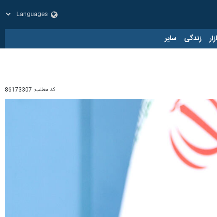
زار
زندگی
سایر
کد مطلب:
86173307