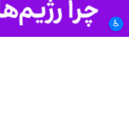
♿︎
تهران - ایرنا - رئیس‌جمهور درپی ر
اسلامی و خدمت به مردم، سرمایه‌ای ار
به گزارش
ایرنا
از ریاست جمهوری،
مسعو
ترویج معارف نورانی اهل بیت علیه الس
اسلام است و نام و یاد آن فقیه برجسته
متن پیام رئیس جمهور شرح زیر است:
بسم‌الله الرحمن الرحیم
یَرْفَعِ اللَّهُ الَّذِینَ آمَنُوا مِنکُمْ وَالَّذِینَ أُوتُوا 
خبر رحلت فقیه عالی‌قدر و مرجع بزرگ شی