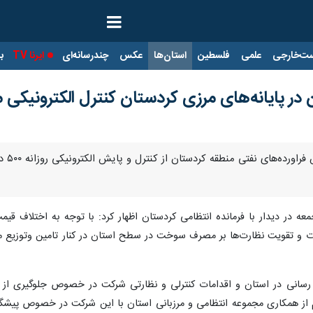
ت‌خارجی
علمی
فلسطین
استان‌ها
عکس
چندرسانه‌ای
ایرنا TV
با