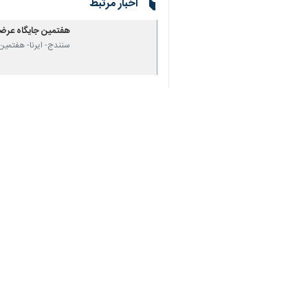
♿︎
سیرابند بانه خبر داد.
×
عراق، این شرکت با هوشمندسازی خدمات 
جلوگیری می‌کند.
وی ضمن ارائه گزارشی از روند سوخت ر
بخش‌های مصرف در جنگ تحمیلی سوم از 
زمان ایام جنگ تحمیلی اخیر تقدیر کرد.
سردار یحیی الهی فرمانده انتظامی کردس
تعامل در راستای ارائه خدمات مطلوب به
در حال حاضر ۹۱ باب جایگاه عرضه سوخت مایع و ۵۲ باب جایگاه سی ان جی در کردستان در حال ارائه خدمت به مردم هستند.