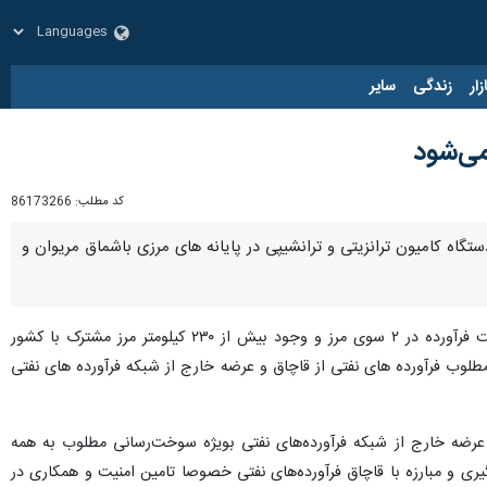
زار
زندگی
سایر
کد مطلب:
86173266