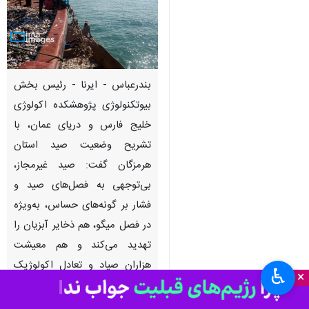
بندرعباس - ایرنا - رئیس بخش
بیوتکنولوژی پژوهشکده اکولوژی
خلیج فارس و دریای عمان، با
تشریح وضعیت صید استان
هرمزگان گفت: صید غیرمجاز،
بی‌توجهی به فصل‌های صید و
فشار بر گونه‌های حساس، به‌ویژه
در فصل میگو، هم ذخایر آبزیان را
تهدید می‌کند و هم معیشت
هزاران صیاد و تعادل اکولوژیک
♿︎
×
خلیج فارس و دریای عمان را تحت
تأثیر قرار داده است.