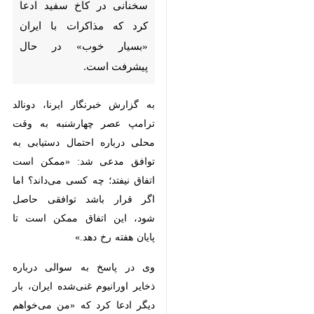
است.
به گزارش خبرنگار ایرنا، دونالد ترامپ
عصر چهارشنبه به وقت محلی درباره
احتمال دستیابی به توافق مدعی شد:
«ممکن است اتفاق نیفتد؛ چه کسی
می‌داند؟ اما اگر قرار باشد توافقی
حاصل شود، این اتفاق ممکن است تا
پایان هفته رخ دهد.»
وی در پاسخ به سوالی درباره ذخایر
اورانیوم غنی‌شده ایران، بار دیگر ادعا
کرد که «من می‌خواهم آن را به دست
بیاورم» و تنها آمریکا و چین از
×
تجهیزات لازم برای انجام چنین کاری
♿︎
برخوردارند.
×