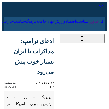
۱۸ مرداد ۱۴۰۵
عناوین‌
سیاست
اقتصاد
ورزش
جهان
جامعه
فرهنگ
ادعای ترامپ: مذاکرات
با ایران بسیار خوب
پیش می‌رود
۱۴ خرداد ۱۴۰۵، ۰:۰۳
کد مطلب:
86172995
یویورک - ایرنا - ، رئیس‌جمهوری
آمریکا در سخنانی در کاخ سفید
ادعا کرد که مذاکرات با ایران
«بسیار خوب» در حال پیشرفت