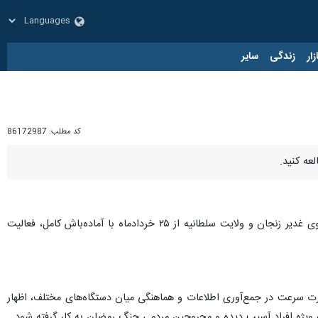
زار
زندگی
سایر
کد مطلب:
86172987
عه کنید.
سرپرست اداره کل غله و خدمات بازرگانی استان زنجان گفت: دو مرکز مهم ذخیره‌سازی گندم استان زنجان شامل سیلوی غدیر زنجان و ولایت سلطانیه از ۲۵ خردادماه با آماده‌باش کامل، فعالیت
ورت سرعت در جمع‌آوری اطلاعات و هماهنگی میان دستگاه‌های مختلف، اظهار
به ویژه افراد آسیب دیده و مجروحین مردمی جنگ رمضان به کار گرفته شود.