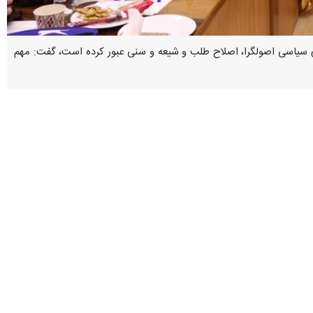
‌های سیاسی اصولگرا، اصلاح طلب و شیعه و سنی عبور کرده است، گفت: مهم
مناطق محروم ریاست جمهوری و ا حضور نمایندگانی از ارگان ها، سازمان ها
عبدالکریم حسین زاده معاون رئیس جمهور در امور توسعه روستایی و مناطق محروم در این نشست با اشاره به سرکشی خود و نمایندگانش به ۱۷ استان در ایام جنگ تحمیلی رمضان، گفت: این
 مهم است. انگار آن هویت ایرانیت فارغ از رنگ‌ها، مذاهب، اقوام تفکرها
یت مسولان را نگاهداشت این هویت و همبستگی ملی است. ما وظیفه خودمان
به کسانی که به این سرزمین حمله می کنند فرصت نمی دهند، از شعور بالای