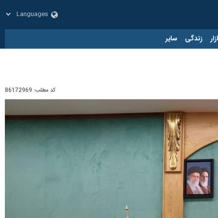
زار
زندگی
سایر
کد مطلب:
86172969