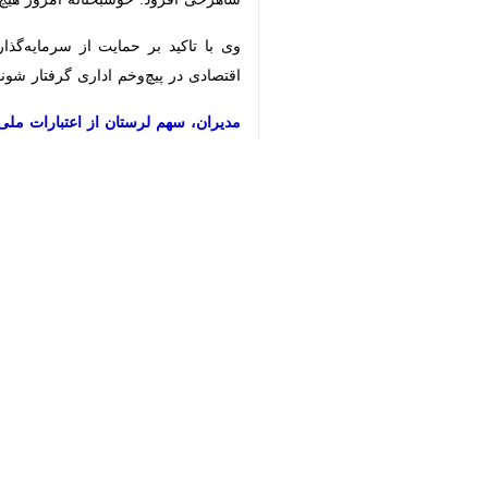
×
♿︎
خرم‌آباد - ایرنا - استاندار لرستان ب
مواجه باشد بنابراین اجازه نخواهیم د
به گزارش
ایرنا
سید سعید شاهرخی
عصر چ
درجه نخست پاسخگوی نیازهای مردم، کش
در این حوزه محسوب می‌شود اما بهره‌بر
شاهرخی تصریح کرد: بارها تاکید کرده‌
سرچشمه‌های بزرگ آبی قرار دارد، روستاه
وی با اشاره به مطالبات مردم و مسئولا
موضوع را پیگیری کنند.
طرح‌های آبی الیگودرز تعیین تکلیف می‌ش