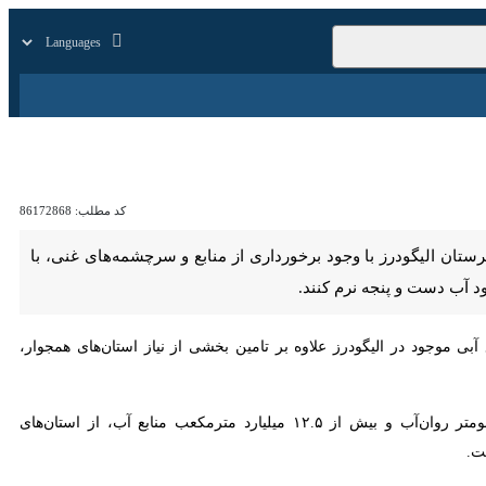
زار
زندگی
سایر
کد مطلب:
86172868