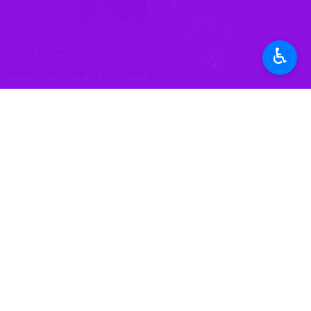
♿︎
تهران - ایرنا - رییس مجلس شورای اسل
و ملت ایران با الهام از همان مکتب، د
شد.
امام خمینی(ره)، امامی که جز برای خدا
آغاز زعامت رهبر شهید انقلاب است؛ ماهی
شهادت آن رهبر الهی عظمت راه امام(ره) ر
رئیس مجلس شورای اسلامی در این پیام اف
مجاهد انقلاب اسلامی، حضرت آیت‌الله 
ملت ایران و امت اسلامی نشاند، اما بار 
وی در این پیام اضافه کرد: اگرچه «سید