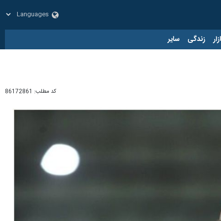
زار
زندگی
سایر
کد مطلب:
86172861