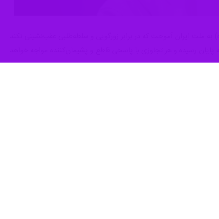
) به ملت ایران آموخت که در برابر زورگویی و سلطه‌طلبی عقب‌نشینی نکند
 به پایان رسیده و هر تجاوزی با پاسخی قاطع و پشیمان‌کننده مواجه خواهد
دباقر قالیباف عصرچهارشنبه(۱۳ خردادماه) در پیامی به مناسبت ۱۴ خرداد سالروز ارتحال امام راحل گفت: خردادِ پرحادثه، ماهی است که نیمه آن با طلوع نهضت
خورده و چهاردهم آن یادآور عروج ملکوتی پیر و مراد آزادی‌خواهان جهان و
ان‌های بلند بنیان‌گذار جمهوری اسلامی ایران به شمار می‌رود.
ار کبیر انقلاب اسلامی را گرامی می‌داریم که جای خالی رهبر حکیم، شجاع و
مان دیگری احساس می‌شود. شهادت آن رهبر الهی، اگرچه داغی بزرگ بر دل
ایران را به جهانیان نشان داد.
ون پاک خود، استمراربخش و تضمین‌کننده نهضت خمینی کبیر شد و پرچم عزت،