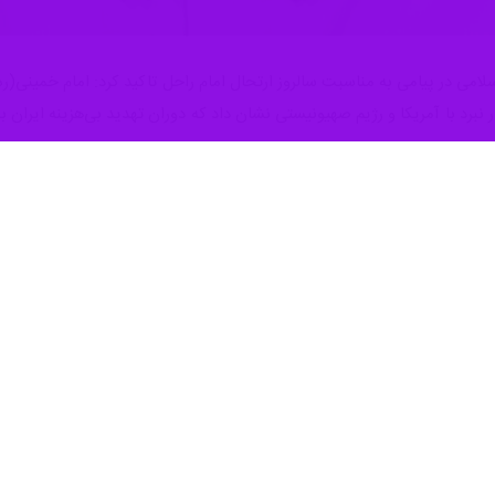
امی در پیامی به مناسبت سالروز ارتحال امام راحل تاکید کرد: امام خمینی(ره
ر نبرد با آمریکا و رژیم صهیونیستی نشان داد که دوران تهدید بی‌هزینه ایران
به گزارش خبرنگار سیاسی ایرنا، محم
 کلامی نگفت و جز در راه خدا گامی برنداشت و بیداری امت اسلامی ایران گره 
 که فرصتی برای بازخوانی مؤلفه‌های هویتی انقلاب اسلامی و تجدید عهد با آرم
ا به جهانیان نشان داد
زود: خرداد امسال اما حال و هوایی دیگر دارد. در حالی یاد و خاطره بنیانگذ
العظمی امام خامنه‌ای شهید، در سخنگاه مرقد مطهر امام راحل بیش از هر ز
دیگر عظمت راه امام(ره)، استحکام بنیان انقلاب اسلامی و قدرت بی‌بدیل مردم 
علی خامنه‌ایِ رهبر» امروز در میان ما نیست، اما «خامنه‌ایِ شهید» با خ