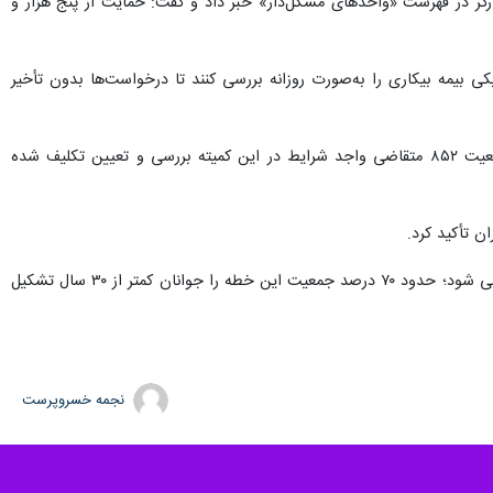
 تعاون، کار و رفاه اجتماعی سیستان و بلوچستان همچنین از قرار داشتن ۲۵ واحد تولیدی با ۲ هزار و ۲۵۸ کارگر در فهرست «واحدهای مشکل‌دار» خبر داد و گفت: حمایت از پنج هزار و
نیکی بیمه بیکاری را به‌صورت روزانه بررسی کنند تا درخواست‌ها بدون تأخیر
شه‌بخش از برگزاری ۱۰ جلسه کمیته استانی برای تعیین تکلیف پرونده‌های بیمه بیکاری خبر داد و افزود: تاکنون وضعیت ۸۵۲ متقاضی واجد شرایط در این کمیته بررسی و تعیین تکلیف شده
به گزارش ایرنا، سیستان و بلوچستان با بیش‌از سه میلیون و ۳۳۷ هزار نفر جمعیت،‌ جوانترین استان کشور محسوب می شود؛ حدود ۷۰ درصد جمعیت این خطه را جوانان کمتر از ۳۰ سال تشکیل
نجمه خسروپرست