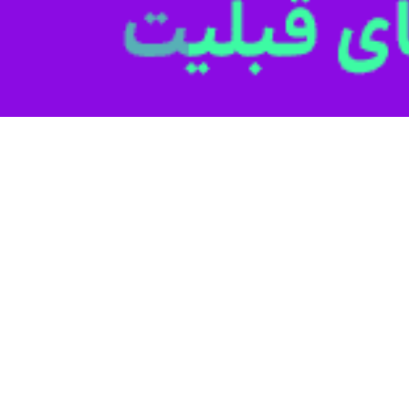
ی - اجتماعی (سراج) گیلان در مرکز خدمات جامع سلامت شماره پنج رشت با
ر مراسم افتتاح این مرکز که با حضور
اسماعیل میرغضنفری
فرماندار رشت،
محم
بهداشت برگزار شد،
محمدرضا شالبافان
مدیرکل دفتر سلامت روانی، اجتماعی و 
 در بسیاری از کشورها و به تایید سازمان جهانی بهداشت شناخته شده است 
تیجه سال‌ها تلاش برای ارائه‌ خدمات تخصصی در حوزه روان و مسائل اجتماعی 
حلات، می‌توانیم کمک بیشتری در این حوزه به مردم ارائه دهیم.
اعتیاد وزارت بهداشت با بیان اینکه خدمات ارائه شده در مراکز سراج رایگ
 کاهش انگ زدن به مراجعه کنندگان حوزه روان رقم می‌زند.
اکز سراج کمک می‌کند آسیب‌های اجتماعی کمتری در جامعه رخ دهد.
به گفته‌ مدیرکل دفتر سلامت ر