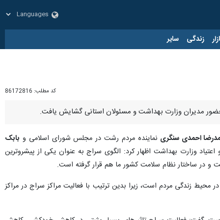
زار
زندگی
سایر
کد مطلب:
86172816