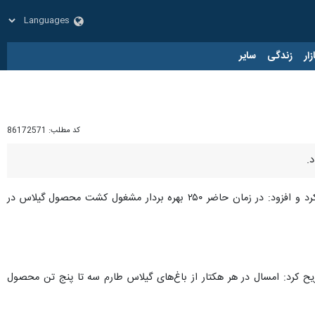
زار
زندگی
سایر
کد مطلب:
86172571
.
منوچهر یارمحمدی روز پنجشنبه در گفت و گو با خبرنگار ایرنا سطح زیر کشت گیلاس را بیش از ۱۵۰ هزار هکتار بیان کرد و افزود: در زمان حاضر ۲۵۰ بهره بردار مشغول کشت محصول گیلاس در
ح کرد: امسال در هر هکتار از باغ‌های گیلاس طارم سه تا پنج تن محصول