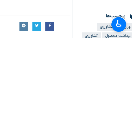
برچسب‌ها
♿︎
وزارت جهاد کشاورزی
برداشت محصول
کشاورزی
زنجان
باغبانی
پروندهٔ خبری
اخبار مرتبط
ظرفیت‌ها و مشکلات پیش روی
کشاورزی زنجان
آغاز برداشت یک هزار و ۴۰ تن نخود فرنگی از مزا
زنجان - ایرنا - مدیر جهاد ک
تولید سیر در شهرستان طارم ۲۰ درص
زنجان - ایرنا - مدیر جها