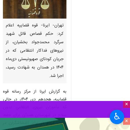
تهران- ایرنا- قوه قضاییه اعلام
کرد: حکم قصاص قاتل شهید
سرگرد محمدجواد بخشیان، از
نیروهای فداکار انتظامی که در
جریان کودتای صهیونیستی دی‌ماه
۱۴۰۴ در همدان به شهادت رسید،
اجرا شد.
به گزارش ایرنا از مرکز رسانه قوه
قضاییه، هجدهم دی‌ ۱۴۰۴، در حالی
×
که مأموران نیروی انتظامی بدون
♿︎
سلاح در شهرستان همدان برای حفظ
×
امنیت مردم در برابر اغتشاشگران در