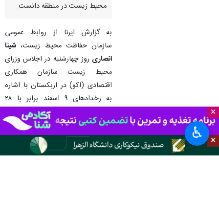
محیط زیست در منطقه دانست.
به گزارش ایرنا از روابط عمومی
سازمان حفاظت محیط زیست،
شینا
انصاری
روز چهارشنبه در اجلاس وزرای
محیط زیست سازمان همکاری
اقتصادی (اکو) در ازبکستان با اشاره
به رخدادهای ۹ اسفند برابر با ۲۸
×
فوریه گفت: ۲ رژیم بی‌قانون ایالات
متحده آمریکا و رژیم صهیونیستی در
♿︎
تجاوزی غیرقانونی و بدون زمینه،
×
جمهوری اسلامی ایران، رهبری شهید
آن، افراد غیرنظامی، زیرساخت‌های
مدنی و مناطق حفاظت‌شده
محیط‌زیستی را آماج حملات خود قرار
دادند که موجب آسیب‌هایی
جبران‌ناپذیر به محیط زیست منطقه،