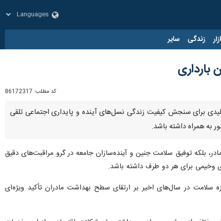
زار
زندگی
سایر
 بارداری
کد مطلب:
86172317