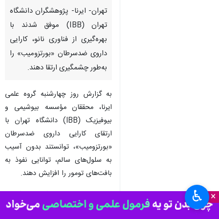
تهران- ایرنا- پژوهشگران دانشگاه
تهران (IBB) موفق شدند با
بهره‌گیری از فناوری نانو، کارایی
داروی ضدسرطان «بورتزومیب» را
به‌طور چشمگیری ارتقا دهند.
به گزارش روز چهارشنبه گروه علمی
ایرنا، محققان مؤسسه بیوشیمی و
بیوفیزیک (IBB) دانشگاه تهران با
ارتقای کارایی داروی ضدسرطان
«بورتزومیب»، توانستند بدون آسیب
به سلول‌های سالم، توانایی نفوذ به
بافت‌های تومور را افزایش دهند.
♿︎
این دستاورد علمی که در شرایط
×
درون‌تنی به اثبات رسیده، می‌تواند با