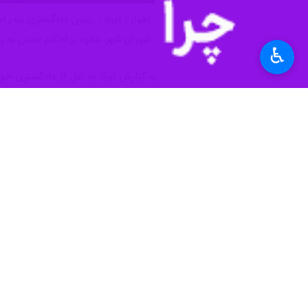
شورای شهر، علاوه بر احکام حبس به ر
♿︎
به گزارش ایرنا به نقل از دادگستری خ
جرایم متعددی از جمله اختلاس، تبانی در معاملات د
وی با اشاره به رویکرد قاطع دستگاه قضا
ارتشا، اختلاس و کلاهبرداری و نیز قان
حسین‌پور درباره جزییات احکام گفت: م
پرداخت جزای نقدی محکوم شدند که مجموع حبس همه ۱۲ محکوم
رییس دادگستری بندر امام خمینی(ره) در
مبالغ ناشی از چندین فقره اختلاس و تب
وی ادامه داد: مجموع مبالغ رد مال حدود ۵۰ میلیارد ریال و شامل ۱۶ ردیف محکومیت مالی مجزا