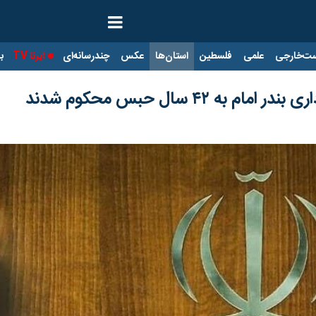
ت‌خارجی
علمی
فلسطین
استان‌ها
عکس
چندرسانه‌ای
ایرنا TV
با