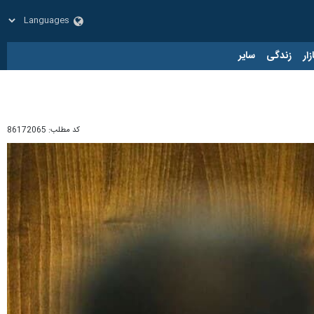
زار
زندگی
سایر
کد مطلب:
86172065