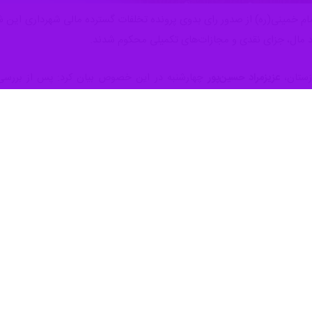
د مال، جزای نقدی و مجازات‌های تکمیلی محکوم شدند.
وزستان،
عزیزمراد حسین‌پور
چهارشنبه در این خصوص بیان کرد: پس از بررسی 
ولتی، تدلیس، تضییع و تصرف غیرقانونی در اموال عمومی توسط ۱۲ متهم اصلی محرز تشخیص داده شد.
 در صیانت از حقوق بیت‌المال افزود: قاضی رسیدگی‌کننده پس از احراز اتهامات،
ون مجازات اسلامی به مجازات‌های حبس تعزیری، شلاق، انفصال دایم یا موقت 
تهمان ردیف اول تا ششم با توجه به تعدد عناوین مجرمانه و با لحاظ جهات ت
، ۴۲ سال اعلام شده است.
 تشریح جنبه خصوصی پرونده و استرداد اموال عمومی عنوان کرد: دادگاه علاوه
انی در معاملات دولتی به شهرداری بندر امام خمینی(ره) محکوم کرده است.
 است.