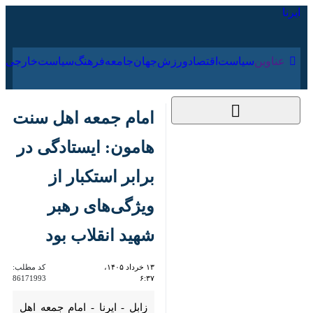
۱۵ مرداد ۱۴۰۵
عناوین‌
سیاست
اقتصاد
ورزش
جهان
جامعه
فرهنگ
امام جمعه اهل سنت
هامون: ایستادگی در
برابر استکبار از
ویژگی‌های رهبر شهید
انقلاب بود
۱۳ خرداد ۱۴۰۵، ۶:۳۷
کد مطلب:
86171993
زابل - ایرنا - امام جمعه اهل
سنت شهرستان هامون گفت: