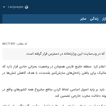
زار
زندگی
سایر
کد مطلب:
86171991