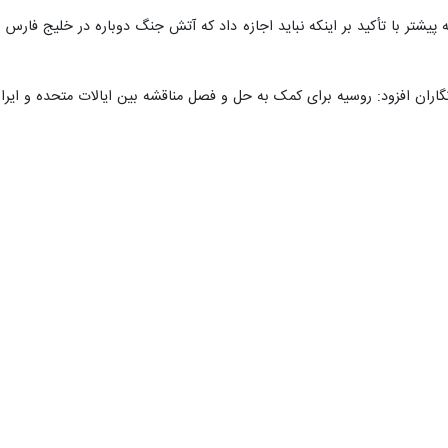
 به روز شده‌ای را برای تضمین امنیت جمعی در منطقه خلیج فارس منتشر کرده
 از خبرگزاری تاس، وزارت خارجه روسیه در بیانیه‌ای در رابطه با انتشار این ط
یم) اسرائیل علیه ایران است. در چنین شرایطی، تلاش‌های جمعی سیاسی و دیپل
 آن به منطقه‌ای مبتنی بر همکاری و رفاه، به ویژه ضروری به نظر می‌رسد.
تقاعد شده است که شکل‌گیری یک نظام جدید و پایدار برای روابط میان‌دولت
 جامع و قابل اعتمادی استوار باشد که بتواند ثبات و مصونیت آنها را از ه
در این طرح، روسیه پنج اصل اساسی را برای تأمین امنیت در خلیج فارس پیشنه
س است که با پرداختن به فوری‌ترین و مبرم‌ترین مسائل پیش روی این منطقه آغ
ر این طرح شامل تضمین آزادی ناوبری در تنگه هرمز، تعهد به عدم اشاعه سل
گام‌های عملی برای اجرای اصول این طرح، پیشنهاد می‌کند که کشورهای این منطق
 این طریق، شفافیت و پیش‌بینی‌پذیری بلندمدت فعالیت‌ها در این حوزه تضمین