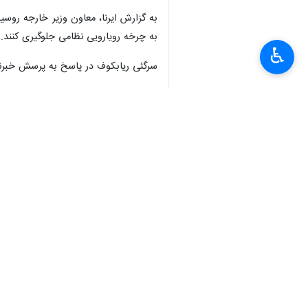
تهران- ایرنا- وزارت خارجه روسیه طرح
♿︎
به گزارش بامداد چهارشنبه ایرنا به نقل
این بحران ناشی از تجاوز آمریکا و (رژ
منطقه و ایجاد پیش‌شرط‌هایی برای تبدیل
در ادامه این بیانیه آمده است: مسکو م
این منطقه و همچنین تضمین امنیت جمعی
بیانیه وزارت خارجه روسیه می‌افزاید: 
یک نظام امنیتی همه‌جانبه در خلیج فار
بر اساس این بیانیه، موارد مطرح شده د
تروریسم بین‌المللی می‌شود.
این بیانیه می‌افزاید: روسیه به عنوان 
در حوزه نظامی تدوین و اجرا کنند تا از