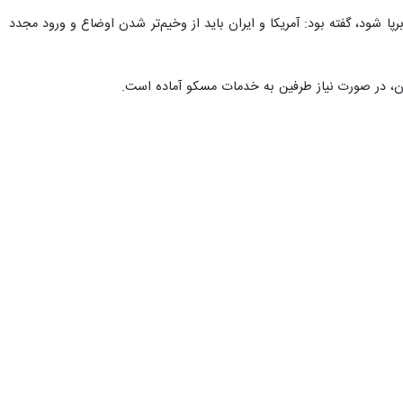
 که در وب‌سایت این وزارتخانه در دسترس قرار گرفته است.
رح اعلام کرد: منطقه خلیج فارس همچنان در وضعیت بحرانی حادی قرار دارد که
ماتیک برای یافتن راه‌حل‌های سازش‌آمیز بلندمدت با هدف کاهش تنش‌ها در
ی باید بر پایه اصول اساسی لحاظ کردن منافع مشروع همه کشورهای واقع در
رگونه دخالت مخرب خارجی تضمین کند.
اد کرده است. به طور مشخص این طرح شامل رویکردی گام‌به‌گام برای ایجاد
از می‌شود.
اح‌های هسته‌ای و مبارزه مشترک علیه چالش‌های فوری عصر حاضر و به ویژه
ه و همچنین بازیگران فرامنطقه‌ای مجموعه‌ای از اقدامات اعتمادساز جمعی را
 شود.