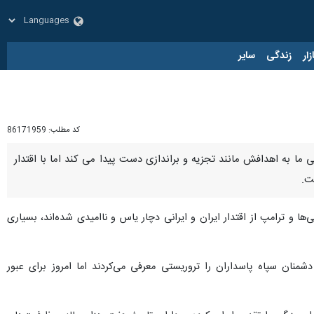
زار
زندگی
سایر
کد مطلب:
86171959