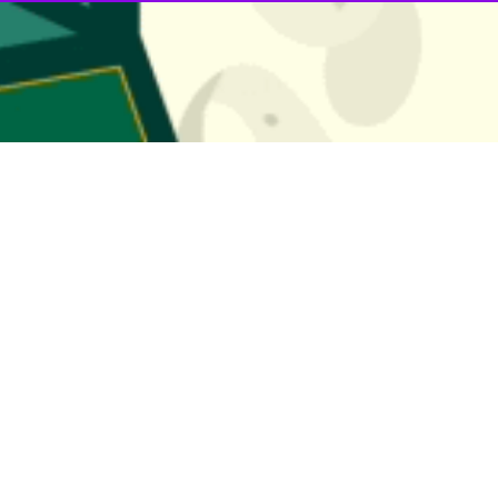
ی اسلامی با بیان اینکه دشمن فکر می کرد با حمله نظامی به میهن اسلامی 
این هدف شوم محقق نشد،گفت: آمریکا در مواجهه با ایران قافیه را باخته اس
‌بابایی" سه‌شنبه شب در نشست شورای اداری شهرستان نهاوند،افزود: آمریکایی‌ه
لملل، ایران را چهارمین قدرت برتر جهان می‌دانند.
وهای مسلح کشور از جمله سپاه در دفاع از آب و خاک ایران،ادامه داد: دش
 اشاره به جایگاه ویژه شهرستان نهاوند در انقلاب اسلامی، گفت: نهاوند شهد
اید گام‌های مؤثرتری برداشته شود.
شورای اسلامی عبور راه‌آهن از استان همدان و اتصال ریلی به غرب کشور و 
الی و شمال غرب، همدان را به مرکز جاده‌ای و ریلی کشور تبدیل می‌کند.
 هزار تختخوابی و مرکز سرطان در استان همدان، نیاز بیماران به مراجعه به 