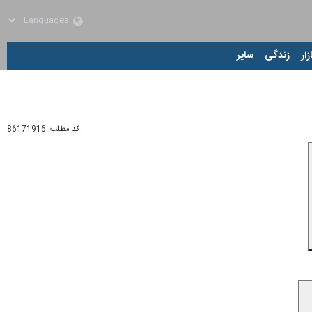
زار
زندگی
سایر
کد مطلب:
86171916