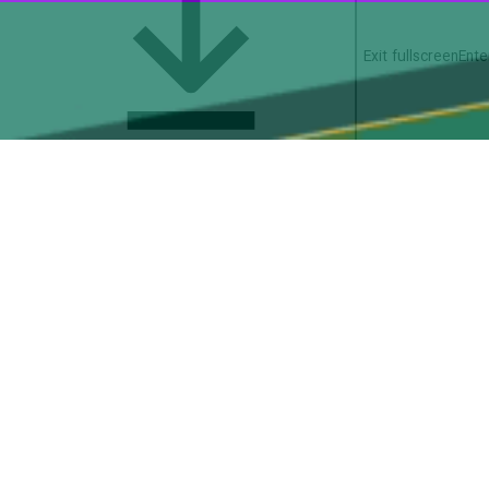
از رزمایش هندوستان به کشورمان مظلومانه مورد هدف زیردریایی آمریکا قرار