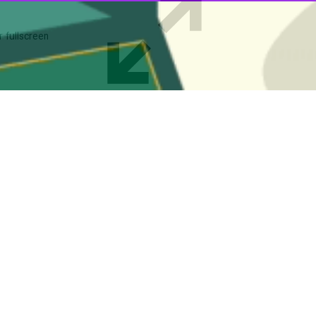
دم گناباد با بیان خاطرات یکی از بازماندگان ناوگروه دنا که هنگام بازگشت 