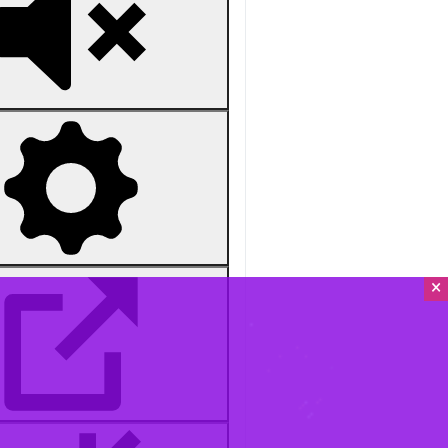
×
Unmute
Settings
PIP
Enter
Download
دریافت
48 MB
fullscreen
گناباد-ایرنا-نود و پنجمین شب حضور م
حال و هوای خاصی یافت.