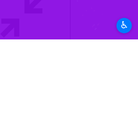
به گزارش خبرنگار ایرنا،
حجت‌الاسلام وال
جنایتکار ملت ایران، به‌ویژه آمریکا و
♿︎
وی افزود: پس از ناکامی در دستیابی به
دنبال تحقق اهداف شکست‌خورده خود ب
معاون حقوقی رییس‌ جمهور تصریح کرد: 
ناهنجار مزدوران، وطن‌فروشان و رسانه
انصاری با تاکید بر تداوم خدمت‌رسانی
وی درباره روند مذاکرات نیز اظهار کرد
کشور نیز بر اساس نیازها و اولویت‌های
این مسوول افزود: به دستور رییس‌ جمهو
دارو و ارایه به‌موقع خدمات مورد نیاز م
انصاری با اشاره به مشکلات معیشتی و ا
و مردم از این شرایط رنج می‌برند.