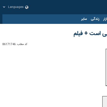
زار
زندگی
سایر
ی است + فیلم
کد مطلب:
86171746