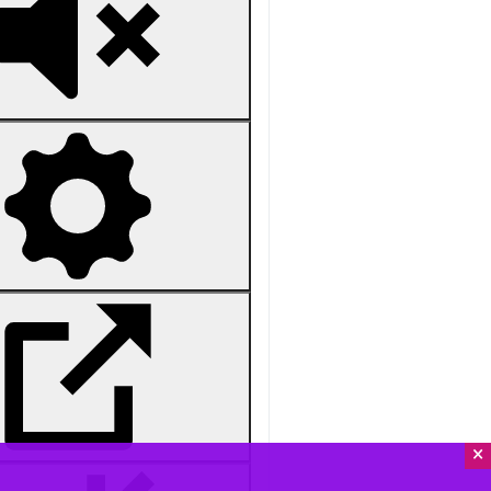
Unmute
Settings
PIP
Enter
Download
دریافت
101 MB
fullscreen
قزوین - ایرنا - معاون حقوقی رییس‌ ج
اختلاف افکنی به دنبال ایجاد شکاف م
×