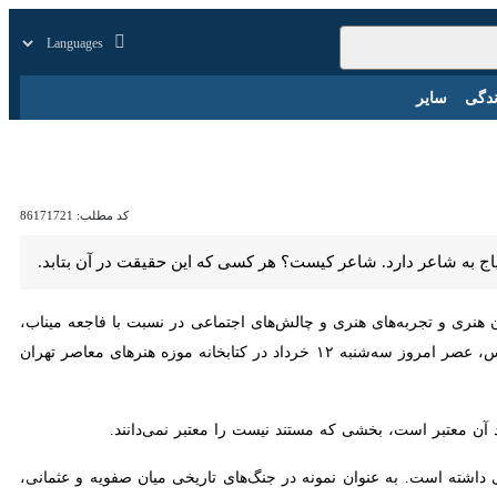
بازار
زندگی
سایر
کد مطلب:
86171721