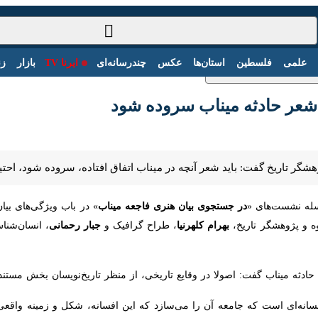
سیاست‌خارجی
علمی
فلسطین
استان‌ها
عکس
چندرسانه‌ای
ایرنا TV
عر حادثه میناب سروده شود