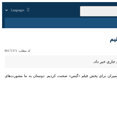
زار
زندگی
سایر
کد مطلب:
86171371
 خبر داد.
لمیران برای پخش فیلم «گیس» صحبت کردیم. دوستان به ما مشورت‌های تبلیغاتی