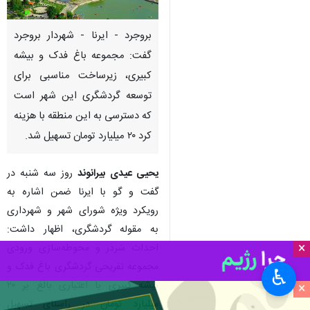
بروجرد - ایرنا - شهردار بروجرد
گفت: مجموعه باغ فدک و بیشه
کبیری، زیرساخت مناسبی برای
توسعه گردشگری این شهر است
که دسترسی به این منطقه با هزینه
کرد ۲۰ میلیارد تومان تسهیل شد.
یحیی عیدی بیرانوند
روز سه شنبه در
گفت و گو با ایرنا ضمن اشاره به
رویکرد ویژه شورای شهر و شهرداری
به مقوله گردشگری، اظهار داشت:
×
احداث سَردَر و محوطه‌سازی ورودی
مجموعه تفریحی گردشگری باغ فدک و
♿︎
بیشه کبیری با اعتباری بالغ بر ۲۰
×
میلیارد تومان در راستای تسهیل