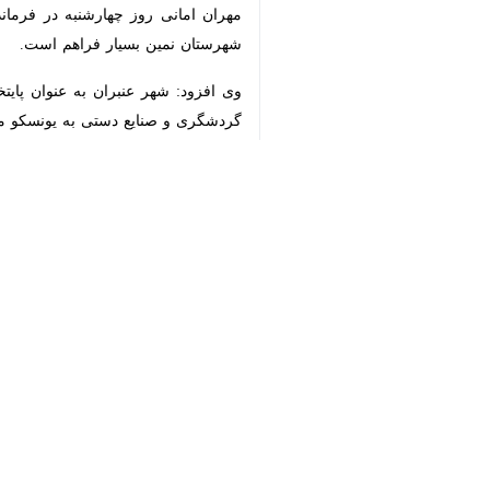
♿︎
×
Download