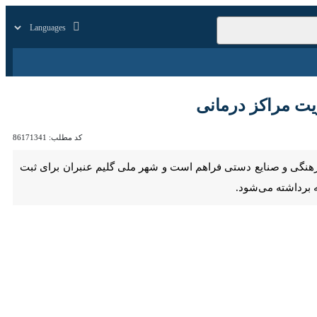
زار
زندگی
سایر
اکز درمانی
کد مطلب:
86171341